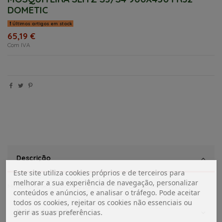
DOMETIC
Últimos artigos em stock
65,19 €
Com IVA
Descrição
Este site utiliza cookies próprios e de terceiros para
melhorar a sua experiência de navegação, personalizar
Mosquiteira de substituição para janela Seitz S3/S4 Dometic 900X450
conteúdos e anúncios, e analisar o tráfego. Pode aceitar
todos os cookies, rejeitar os cookies não essenciais ou
Dados do produto
gerir as suas preferências.