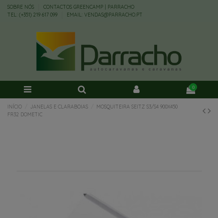
SOBRE NÓS
CONTACTOS GREENCAMP | PARRACHO
TEL: (+351) 219 617 099
EMAIL: VENDAS@PARRACHO.PT
0
INÍCIO
JANELAS E CLARABOIAS
MOSQUITEIRA SEITZ S3/S4 900X450
FR32 DOMETIC