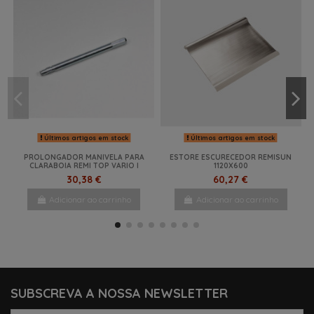
Últimos artigos em stock
Últimos artigos em stock
PROLONGADOR MANIVELA PARA
ESTORE ESCURECEDOR REMISUN
CLARABOIA REMI TOP VARIO I
1120X600
30,38 €
60,27 €
Adicionar ao carrinho
Adicionar ao carrinho
-10,15%
NOVO
NOVO
SUBSCREVA A NOSSA NEWSLETTER