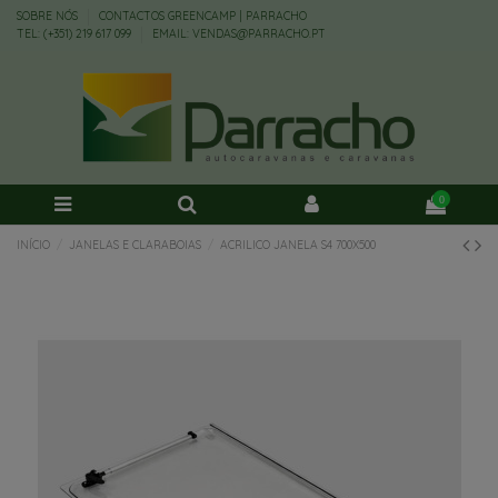
SOBRE NÓS
CONTACTOS GREENCAMP | PARRACHO
TEL: (+351) 219 617 099
EMAIL: VENDAS@PARRACHO.PT
0
INÍCIO
JANELAS E CLARABOIAS
ACRILICO JANELA S4 700X500