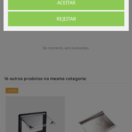
ACEITAR
Comentários (0)
REJEITAR
De momento, sem avaliações.
16 outros produtos na mesma categoria:
-16,5%