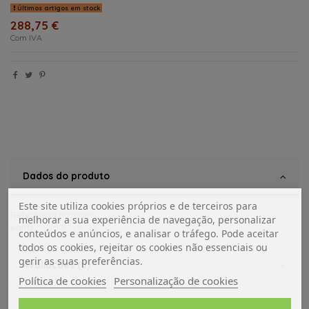
Últimos artigos em stock
288,75 €
Com IVA
Dados do produto
Este site utiliza cookies próprios e de terceiros para
Referência
11050036
melhorar a sua experiência de navegação, personalizar
ean13
5601576379023
conteúdos e anúncios, e analisar o tráfego. Pode aceitar
todos os cookies, rejeitar os cookies não essenciais ou
gerir as suas preferências.
Avaliações (0)
Política de cookies
Personalização de cookies