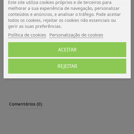
Este site utiliza cookies próprios e de terceiros para
laterais e do para-brisas do seu veículo.Proteção da claridade do sol, lua e do
melhorar a sua experiência de navegação, personalizar
calor e frio.
conteúdos e anúncios, e analisar o tráfego. Pode aceitar
O conjunto é composto por 3 peças:
todos os cookies, rejeitar os cookies não essenciais ou
Cortina Frontal
gerir as suas preferências.
Cortina Lateral Direita + Esquerda
Política de cookies
Personalização de cookies
Ventosas para Fixação ao Vidro
ACEITAR
Dados do produto
REJEITAR
Avaliações (0)
Comentários (0)