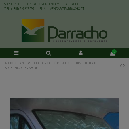
SOBRE NÓS
CONTACTOS GREENCAMP | PARRACHO
TEL: (+351) 219 617 099
EMAIL: VENDAS@PARRACHO.PT
0
INÍCIO
JANELAS E CLARABOIAS
MERCEDES SPRINTER 00 A 06
ISOTERMICO DE CABINE