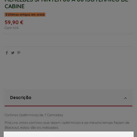
CABINE
Últimos artigos em stock
59,90 €
Com IVA
Descrição
Cortinas Isotérmicas de 7 Camadas
Procura umas cortinas que sejam isotérmicas e ao mesmo tempo façam de
Blackout, estas são as indicadas.
As cortinas Isotérmicas de 7 camadas são feitas á medida das janelas