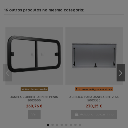
16 outros produtos na mesma categoria:
Por Encomenda
Últimos artigos em stock
JANELA CORRER FARNIER PENIN
ACRÍLICO PARA JANELA SEITZ S4
800X500
500X350
260,76 €
230,25 €
Ver
Adicionar ao carrinho
-5%
NOVO
-10%
-5%
-15%
-12%