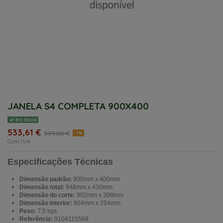
JANELA S4 COMPLETA 900X400
Em Stock
533,61 €
539,00 €
-1%
Com IVA
Especificações Técnicas
Dimensão padrão:
900mm x 400mm
Dimensão total:
948mm x 430mm
Dimensão do corte:
902mm x 398mm
Dimensão interior:
804mm x 254mm
Peso:
7,5 kgs
Referência:
9104115568