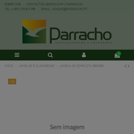
SOBRE NÓS
CONTACTOS GREENCAMP | PARRACHO
TEL: (+351) 219 617 099
EMAIL: VENDAS@PARRACHO.PT
0
INÍCIO
JANELAS E CLARABOIAS
JANELA S4 COMPLETA 900X400
-1%