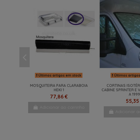
Últimos artigos em stock
Últimos artigo
MOSQUITEIRA PARA CLARABOIA
CORTINAS ISOTÉR
HEKI 1
CABINE SPRINTER E 
A 1999
77,86 €
55,35
Adicionar ao carrinho
Adicionar a
-8%
NOVO