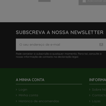
Adicionar a
SUBSCREVA A NOSSA NEWSLETTER
Pode cancelar a subscrição a qualquer momento. Para tal, consulte a
nossa informação de contacto na declaração legal.
A MINHA CONTA
INFORM
Login
Sobre N
Minha conta
Contact
Histórico de encomendas
Lojas