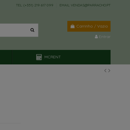
TEL: (+351) 219 617 099
EMAIL: VENDAS@PARRACHO.PT
Carrinho
/
Vazio
Entrar
MCRENT