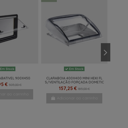
Em Stock
Em Stock
ABATIVEL 900X450
CLARABOIA 400X400 MINI HEKI FL
S/VENTILAÇÃO FORÇADA DOMETIC
95 €
505,00 €
157,25 €
185,00 €
nar ao carrinho
Adicionar ao carrinho