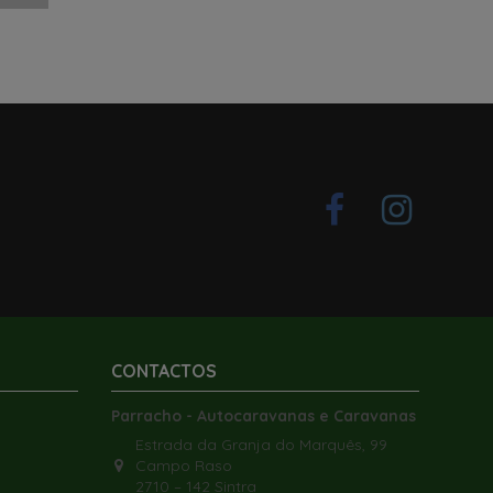
CONTACTOS
Parracho - Autocaravanas e Caravanas
Estrada da Granja do Marquês, 99
Campo Raso
2710 – 142 Sintra