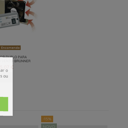
 Encomenda
OR DUPLO PARA
CO VENTO BRUNNER
5,07 €
ar o
is ou
Ver
-15%
NOVO