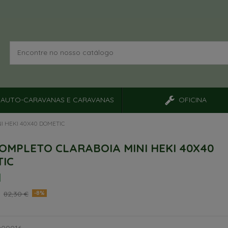
AUTO-CARAVANAS E CARAVANAS
OFICINA
I HEKI 40X40 DOMETIC
OMPLETO CLARABOIA MINI HEKI 40X40
IC
€
82,30 €
-8%
000016