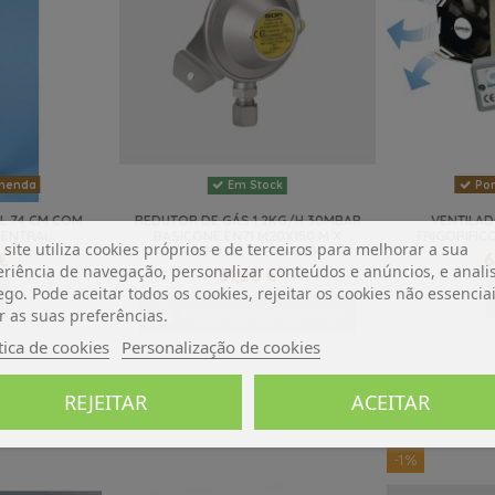
menda
Por
Em Stock
L 74 CM COM
REDUTOR DE GÁS 1.2KG/H 30MBAR
VENTILAD
CENTRAL
BASICONE EN71 M20X150 M X
FRIGORIFI
 site utiliza cookies próprios e de terceiros para melhorar a sua
COMPR FIT 10 PRV GOK
 €
6
riência de navegação, personalizar conteúdos e anúncios, e analis
31,20 €
ego. Pode aceitar todos os cookies, rejeitar os cookies não essencia
Adicionar ao carrinho
r as suas preferências.
tica de cookies
Personalização de cookies
REJEITAR
ACEITAR
-1%