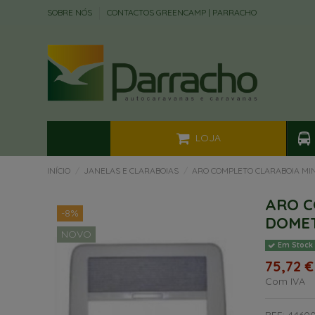
SOBRE NÓS
CONTACTOS GREENCAMP | PARRACHO
LOJA
INÍCIO
JANELAS E CLARABOIAS
ARO COMPLETO CLARABOIA MIN
ARO C
-8%
DOMET
NOVO
Em Stock
75,72 
Com IVA
REF: 4460