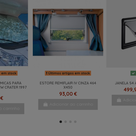
s em stock
Últimos artigos em stock
MICAS PARA
ESTORE REMIFLAIR IV CINZA 464
JANELA S4 
VW CRATER 1997
X450
499,
93,00 €
 €
Adicio
Adicionar ao carrinho
o carrinho
NOVO