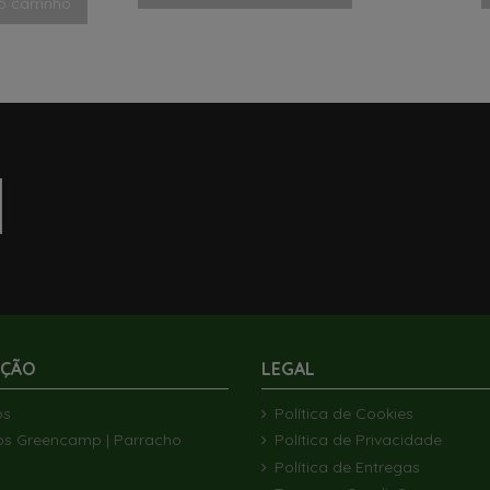
o carrinho
AÇÃO
LEGAL
ós
Política de Cookies
os Greencamp | Parracho
Política de Privacidade
Política de Entregas