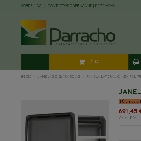
SOBRE NÓS
CONTACTOS GREENCAMP | PARRACHO
LOJA
INÍCIO
JANELAS E CLARABOIAS
JANELA LATERAL CINZA POLYP
JANEL
Últimos ar
691,45 
Com IVA