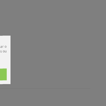
ar o
is ou