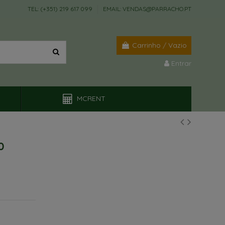
TEL: (+351) 219 617 099
EMAIL: VENDAS@PARRACHO.PT
Carrinho
/
Vazio
Entrar
MCRENT
0