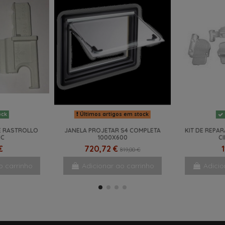
Últimos artigos em stock
ock
E RASTROLLO
JANELA PROJETAR S4 COMPLETA
KIT DE REPA
IC
1000X600
C
€
720,72 €
819,00 €
o carrinho
Adicionar ao carrinho
Adicio
-14%