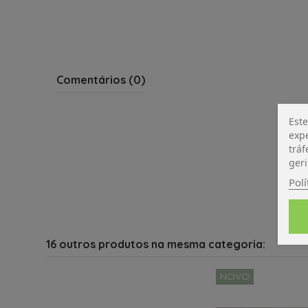
Comentários (0)
Este
expe
tráf
geri
Polí
16 outros produtos na mesma categoria:
NOVO