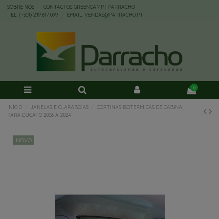
SOBRE NÓS
CONTACTOS GREENCAMP | PARRACHO
TEL: (+351) 219 617 099
EMAIL: VENDAS@PARRACHO.PT
0
INÍCIO
JANELAS E CLARABOIAS
CORTINAS ISOTERMICAS DE CABINA
PARA DUCATO 2006 A 2024
NOVO