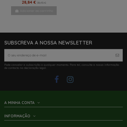
28,84 €
38,45 €
Adicionar ao carrinho
SUBSCREVA A NOSSA NEWSLETTER
Pode cancelar a subscrição a qualquer momento. Para tal, consulte a nossa informação
de contacto na declaração legal.
A MINHA CONTA
INFORMAÇÃO