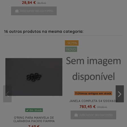
28,84 €
38,45 €
Adicionar ao carrinho
16 outros produtos na mesma categoria:
-14,75%
NOVO
Últimos artigos em stock
JANELA COMPLETA S4 1200X600
783,45 €
919,00 €
Em Stock
Adicionar ao carrinho
O'RING PARA MANIVELA DE
CLARABOIA PACK10 FIAMMA
7,63 €