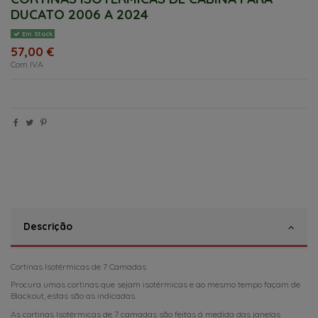
DUCATO 2006 A 2024
Em Stock
57,00 €
Com IVA
Descrição
Cortinas Isotérmicas de 7 Camadas
Procura umas cortinas que sejam isotérmicas e ao mesmo tempo façam de
Blackout, estas são as indicadas.
As cortinas Isotérmicas de 7 camadas são feitas á medida das janelas