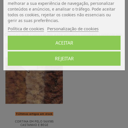
melhorar a sua experiência de navegação, personalizar
De momento, sem avaliações.
conteúdos e anúncios, e analisar o tráfego. Pode aceitar
todos os cookies, rejeitar os cookies não essenciais ou
gerir as suas preferências.
Política de cookies
Personalização de cookies
Clientes que compraram este produto também compraram:
ACEITAR
-25%
REJEITAR
Últimos artigos em stock
CORTINA EM PELO 56X185
CASTANHO E BEGE