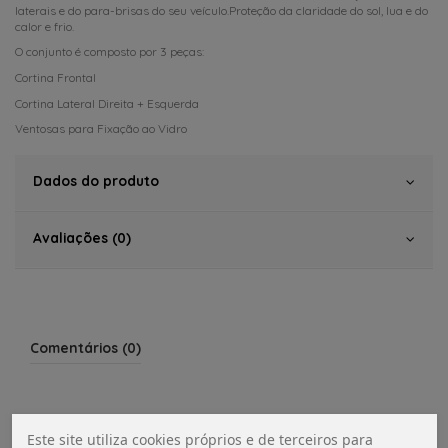
laterais e do para-brisas do seu veículo.Proteção da claridade do sol, lua e do
calor e frio.
O conjunto é composto por 3 peças:
Cortina Frontal
Cortina Lateral Direita + Esquerda
Ventosas para Fixação ao Vidro
Dados do produto
Avaliações (0)
Comentários (0)
Este site utiliza cookies próprios e de terceiros para