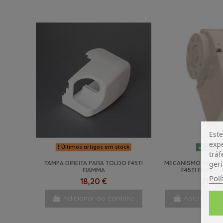
Este
expe
Últimos artigos em stock
Em St
tráf
geri
TAMPA DIREITA PARA TOLDO F45TI
MECANISMO INTER
FIAMMA
F45TI FIAMMA
Polí
18,20 €
21,40
Adicionar ao carrinho
Adicionar a