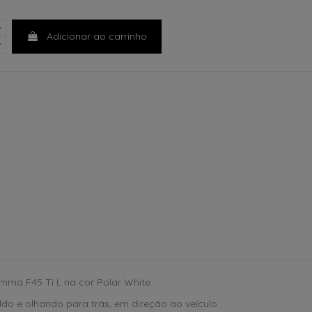
Adicionar ao carrinho
a F45 Ti L na cor Polar White.
do e olhando para trás, em direção ao veículo.