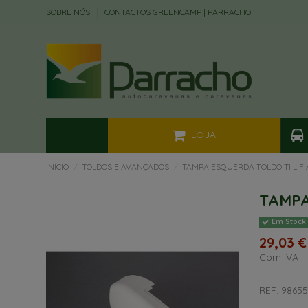
SOBRE NÓS
CONTACTOS GREENCAMP | PARRACHO
LOJA
INÍCIO
TOLDOS E AVANÇADOS
TAMPA ESQUERDA TOLDO TI L F
TAMPA
Em Stock
29,03 €
Com IVA
REF: 98655