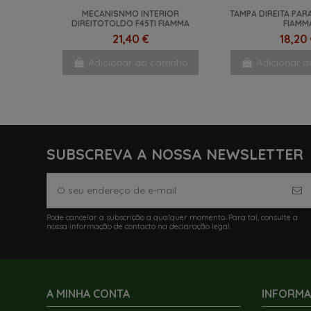
MECANISNMO INTERIOR
TAMPA DIREITA PAR
DIREITOTOLDO F45TI FIAMMA
FIAMM
21,40 €
18,20
Adicionar ao carrinho
Adicionar a
SUBSCREVA A NOSSA NEWSLETTER
Pode cancelar a subscrição a qualquer momento. Para tal, consulte a
nossa informação de contacto na declaração legal.
A MINHA CONTA
INFORM