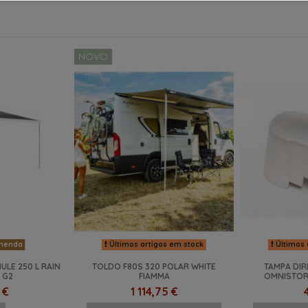
NOVO
menda
Últimos artigos em stock
Últimos 
ULE 250 L RAIN
TOLDO F80S 320 POLAR WHITE
TAMPA DIR
 G2
FIAMMA
OMNISTOR
 €
1 114,75 €