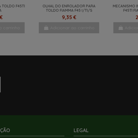
Adicio
A TOLDO F45TI
OLHAL DO ENROLADOR PARA
MECANISMO I
A
TOLDO FIAMMA F45 I/TI/S
F45TI 
 €
9,35 €
2
o carrinho
Adicionar ao carrinho
Adicio
AÇÃO
LEGAL