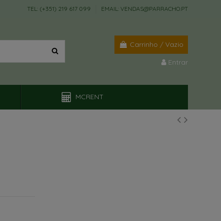
TEL: (+351) 219 617 099
EMAIL: VENDAS@PARRACHO.PT
Carrinho
/
Vazio
Entrar
MCRENT