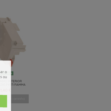
ar o
Em Stock
is ou
NMO INTERIOR
LDO F45TI FIAMMA
1,40 €
nar ao carrinho