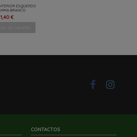
nar ao carrinho
NTERIOR ESQUERDO
FIAMMA BRANCO
1,40 €
nar ao carrinho
CONTACTOS