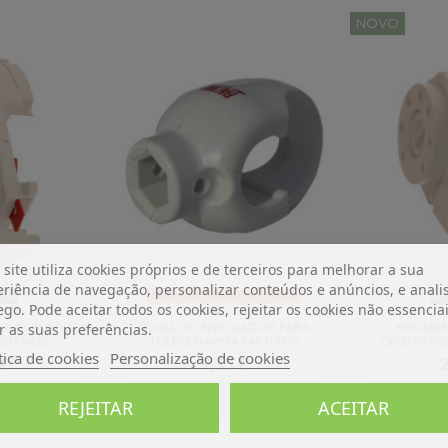
NOVO
 site utiliza cookies próprios e de terceiros para melhorar a sua
riência de navegação, personalizar conteúdos e anúncios, e analis
Últimos artigos em stock
ock
ego. Pode aceitar todos os cookies, rejeitar os cookies não essencia
r as suas preferências.
IOR ESQUERDO
OLHAL DO ENROLADOR PARA
MECANIS
 BRANCO
TOLDO FIAMMA F45 I/TI/S
DIREITOTO
tica de cookies
Personalização de cookies
 €
9,35 €
2
o carrinho
Adicionar ao carrinho
Adicio
REJEITAR
ACEITAR