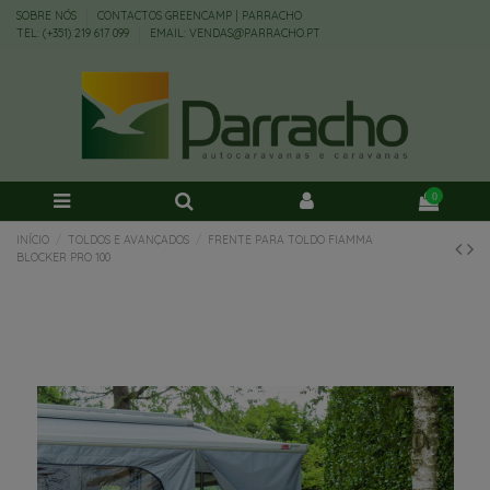
SOBRE NÓS
CONTACTOS GREENCAMP | PARRACHO
TEL: (+351) 219 617 099
EMAIL: VENDAS@PARRACHO.PT
0
INÍCIO
TOLDOS E AVANÇADOS
FRENTE PARA TOLDO FIAMMA
BLOCKER PRO 100