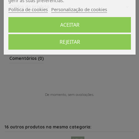
gerir as suas preferências.
Dados do produto
Política de cookies
Personalização de cookies
ACEITAR
Avaliações (0)
REJEITAR
Comentários (0)
De momento, sem avaliações.
16 outros produtos na mesma categoria: