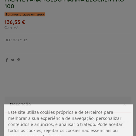
100
Últimos artigos em stock
136,53 €
Com IVA
REF: 07971-12-
Descrição
Este site utiliza cookies próprios e de terceiros para
melhorar a sua experiência de navegação, personalizar
O Blocker Pro 100 um Blocker de um metro de comprimento da Fiamma que
conteúdos e anúncios, e analisar o tráfego. Pode aceitar
pode ser usado em conjunto com outros Blocker Pros de vários tamanhos.
todos os cookies, rejeitar os cookies não essenciais ou