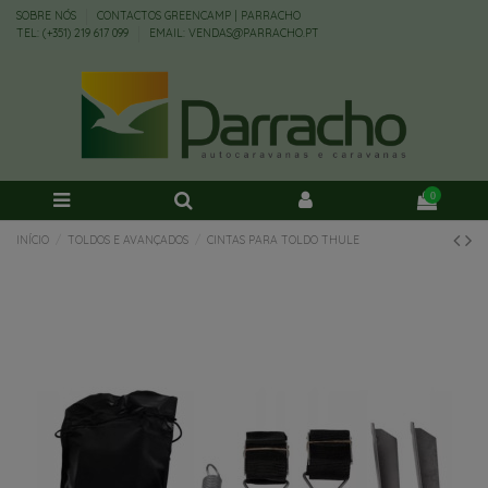
SOBRE NÓS
CONTACTOS GREENCAMP | PARRACHO
TEL: (+351) 219 617 099
EMAIL: VENDAS@PARRACHO.PT
0
INÍCIO
TOLDOS E AVANÇADOS
CINTAS PARA TOLDO THULE