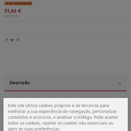
Por Encomenda
51,66 €
Com IVA
Descrição
Conjunto de 2 tiras de 3 metros para evitar que o toldo e a tenda sejam
danificados por ventos fortes. Aplica-se pernas de suporte do toldo e pode ser
Este site utiliza cookies próprios e de terceiros para
facilmente usado com uma tenda extra.
melhorar a sua experiência de navegação, personalizar
Series 5/6/8/9 eThule Omnistor 1200
conteúdos e anúncios, e analisar o tráfego. Pode aceitar
todos os cookies, rejeitar os cookies não essenciais ou
Dados do produto
gerir as suas preferências.