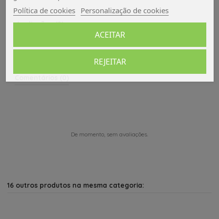
Política de cookies
Personalização de cookies
Avaliações (0)
ACEITAR
REJEITAR
Comentários (0)
De momento, sem avaliações.
16 outros produtos na mesma categoria: