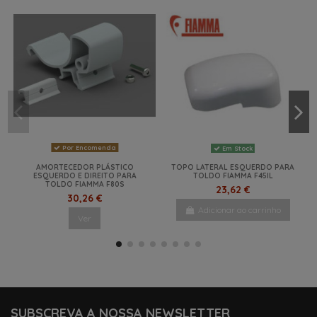
Por Encomenda
Em Stock
AMORTECEDOR PLÁSTICO
TOPO LATERAL ESQUERDO PARA
ESQUERDO E DIREITO PARA
TOLDO FIAMMA F45IL
TOLDO FIAMMA F80S
23,62 €
30,26 €
Adicionar ao carrinho
Ver
NOVO
NOVO
-31,5%
-30%
NOVO
SUBSCREVA A NOSSA NEWSLETTER