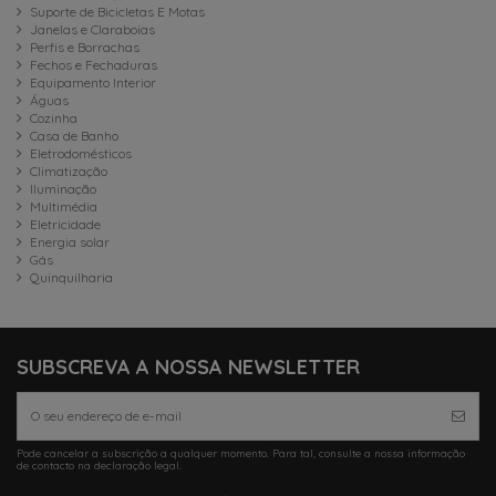
Suporte de Bicicletas E Motas
Janelas e Claraboias
Perfis e Borrachas
Fechos e Fechaduras
Equipamento Interior
Águas
Cozinha
Casa de Banho
Eletrodomésticos
Climatização
Iluminação
Multimédia
Eletricidade
Energia solar
Gás
Quinquilharia
SUBSCREVA A NOSSA NEWSLETTER
Pode cancelar a subscrição a qualquer momento. Para tal, consulte a nossa informação
de contacto na declaração legal.