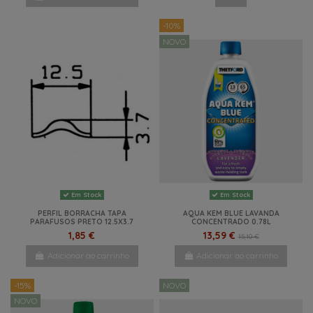
-10%
NOVO
Em Stock
Em Stock
PERFIL BORRACHA TAPA
AQUA KEM BLUE LAVANDA
PARAFUSOS PRETO 12.5X3.7
CONCENTRADO 0.78L
1,85 €
13,59 €
15,10 €
Adicionar ao carrinho
Adicionar ao carrinho
-15%
NOVO
NOVO