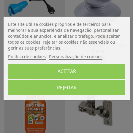
Este site utiliza cookies próprios e de terceiros para
melhorar a sua experiência de navegação, personalizar
conteúdos e anúncios, e analisar o tráfego. Pode aceitar
Por Encomenda
Em Stock
todos os cookies, rejeitar os cookies não essenciais ou
FICHA SCHUKO FÊMEA 150CM
VENTOSA PARA CORTINA TÉRMICA
gerir as suas preferências.
14,10 €
0,40 €
Política de cookies
Personalização de cookies
Adicionar ao carrinho
Ver
ACEITAR
NOVO
REJEITAR