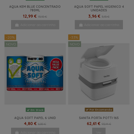
AQUA KEM BLUE CONCENTRADO
AQUA SOFT PAPEL HIGIENICO 4
780ML
UNIDADES
12,99 €
3,96 €
15,10 €
5,15 €
Adicionar ao carrinho
Adicionar ao carrinho
-20%
-33%
NOVO
NOVO
Por Encomenda
Em Stock
AQUA SOFT PAPEL 6 UNID
SANITA PORTA POTTI 165
4,80 €
62,61 €
6,00 €
93,44 €
Adicionar ao carrinho
Ver