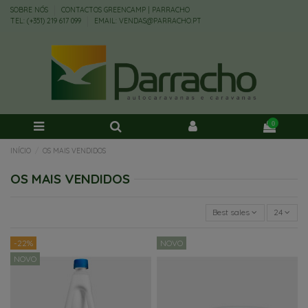
SOBRE NÓS
CONTACTOS GREENCAMP | PARRACHO
TEL: (+351) 219 617 099
EMAIL: VENDAS@PARRACHO.PT
0
INÍCIO
OS MAIS VENDIDOS
OS MAIS VENDIDOS
Best sales
24
-22%
NOVO
NOVO