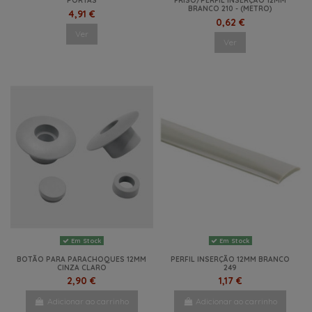
PORTAS
FRISO/PERFIL INSERÇÃO 12MM
BRANCO 210 - (METRO)
4,91 €
0,62 €
Ver
Ver
Em Stock
Em Stock
BOTÃO PARA PARACHOQUES 12MM
PERFIL INSERÇÃO 12MM BRANCO
CINZA CLARO
249
2,90 €
1,17 €
Adicionar ao carrinho
Adicionar ao carrinho