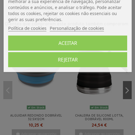
melhorar a sua experiência de navegação, personalizar
conteúdos e anúncios, e analisar o tráfego. Pode aceitar
todos os cookies, rejeitar os cookies não essenciais ou
gerir as suas preferências.
Clientes que compraram este produto também compraram:
Política de cookies
Personalização de cookies
ACEITAR
REJEITAR
Em Stock
Em Stock
ALGUIDAR REDONDO DOBRÁVEL
CHALEIRA DE SILICONE LOTTA,
32.5X12CM
DOBRÁVEL 800ML
10,25 €
24,54 €
Adicionar ao carrinho
Adicionar ao carrinho