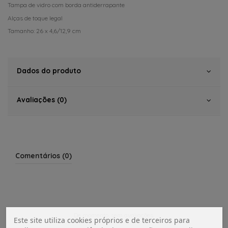
Tampa de vidro com borda antiderrapante
Alças de toque legal
Tamanho: 26 x 4,6/12,9 cm
Dados do produto
Avaliações (0)
Comentários (0)
De momento, sem avaliações.
Este site utiliza cookies próprios e de terceiros para