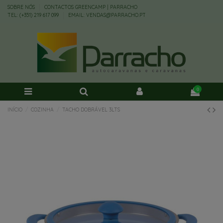
SOBRE NÓS
CONTACTOS GREENCAMP | PARRACHO
TEL: (+351) 219 617 099
EMAIL: VENDAS@PARRACHO.PT
0
INÍCIO
COZINHA
TACHO DOBRÁVEL 3LTS