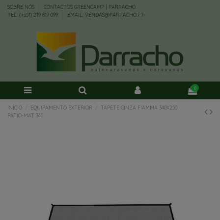
SOBRE NÓS
CONTACTOS GREENCAMP | PARRACHO
TEL: (+351) 219 617 099
EMAIL: VENDAS@PARRACHO.PT
0
INÍCIO
EQUIPAMENTO EXTERIOR
TAPETE CINZA FIAMMA 340X250
PATIO-MAT 340