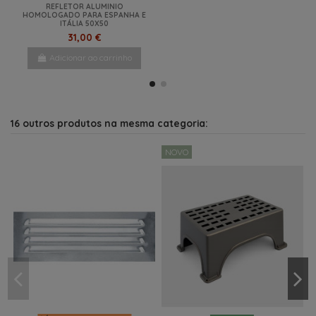
REFLETOR ALUMINIO
HOMOLOGADO PARA ESPANHA E
ITÁLIA 50X50
31,00 €
Adicionar ao carrinho
16 outros produtos na mesma categoria:
NOVO
Últimos artigos em stock
Por Encomenda
COBERTURA 2 OU 3 BICICLETAS
ALGUIDAR DOBRAVEL SILICONE
HTD
COM VÁLVULA 31,5X30X7X20CM
33,30 €
13,25 €