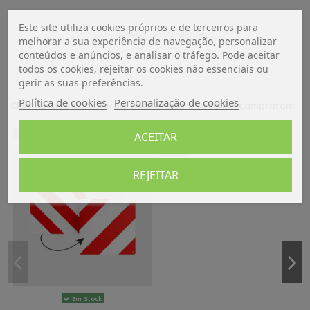
Este site utiliza cookies próprios e de terceiros para
De momento, sem avaliações.
melhorar a sua experiência de navegação, personalizar
conteúdos e anúncios, e analisar o tráfego. Pode aceitar
todos os cookies, rejeitar os cookies não essenciais ou
gerir as suas preferências.
Política de cookies
Personalização de cookies
Clientes que compraram este produto também compraram:
Em Stock
NOVO
-20%
ACEITAR
AQUA KEM SAQUETAS 15 UNI
NOVO
13,20 €
16,50 €
REJEITAR
Adicionar ao carrinho
Em Stock