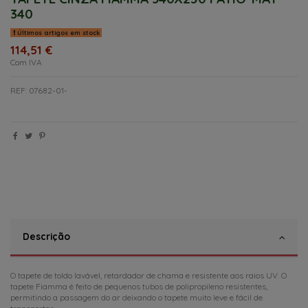
340
Últimos artigos em stock
114,51 €
Com IVA
REF: 07682-01-
Descrição
O tapete de toldo lavável, retardador de chama e resistente aos raios UV. O
tapete Fiamma é feito de pequenos tubos de polipropileno resistentes,
permitindo a passagem do ar deixando o tapete muito leve e fácil de