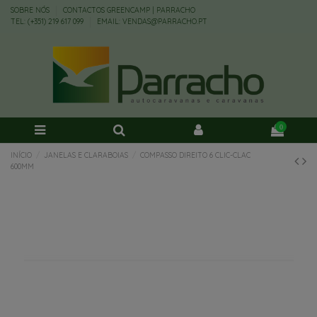
SOBRE NÓS
CONTACTOS GREENCAMP | PARRACHO
TEL: (+351) 219 617 099
EMAIL: VENDAS@PARRACHO.PT
0
INÍCIO
JANELAS E CLARABOIAS
COMPASSO DIREITO 6 CLIC-CLAC
600MM