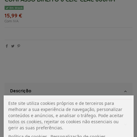
Em Stock
15,99 €
Com IVA
Descrição
Este site utiliza cookies próprios e de terceiros para
Adequado para janelas com altura: 600 mm. Comprimento: 34,5 mm.
melhorar a sua experiência de navegação, personalizar
conteúdos e anúncios, e analisar o tráfego. Pode aceitar
todos os cookies, rejeitar os cookies não essenciais ou
Dados do produto
gerir as suas preferências.
Política de cookies
Personalização de cookies