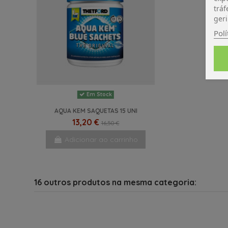
tráf
geri
Polí
Em Stock
AQUA KEM SAQUETAS 15 UNI
13,20 €
16,50 €
Adicionar ao carrinho
16 outros produtos na mesma categoria: