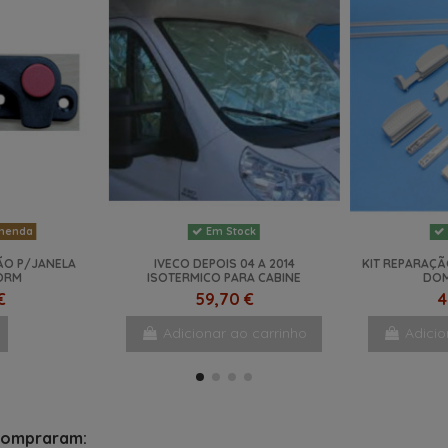
menda
Em Stock
ÃO P/JANELA
IVECO DEPOIS 04 A 2014
KIT REPARAÇ
ORM
ISOTERMICO PARA CABINE
DOM
€
59,70 €
4
Adicionar ao carrinho
Adicio
NOVO
NOVO
compraram: