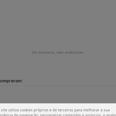
De momento, sem avaliações.
compraram:
 site utiliza cookies próprios e de terceiros para melhorar a sua
riência de navegação, personalizar conteúdos e anúncios, e analis