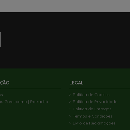
AÇÃO
LEGAL
ós
Política de Cookies
os Greencamp | Parracho
Política de Privacidade
Política de Entregas
Termos e Condições
Livro de Reclamações