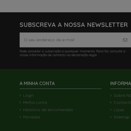
SUBSCREVA A NOSSA NEWSLETTER
Pode cancelar a subscrição a qualquer momento. Para tal, consulte a
nossa informação de contacto na declaração legal.
A MINHA CONTA
INFORM
Login
Sobre N
Minha conta
Contact
Histórico de encomendas
Lojas
Moradas
Sitemap