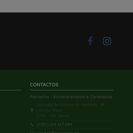
CONTACTOS
Parracho - Autocaravanas e Caravanas
Estrada da Granja do Marquês, 99
Campo Raso
2710 – 142 Sintra
(+351) 219 617 099