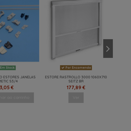
Por Encomenda
Em Stock
ÃO ESTORES JANELAS
ESTORE RASTROLLO 3000 1060X710
ETIC S3/4
SEITZ BR
3,05 €
177,89 €
nar ao carrinho
Ver