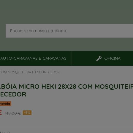
AUTO-CARAVANAS E CARAVANAS
OFICINA
 COM MOSQUITEIRA E ESCURECEDOR
BÓIA MICRO HEKI 28X28 COM MOSQUITEI
RECEDOR
menda
 €
119,00 €
-8%
17679