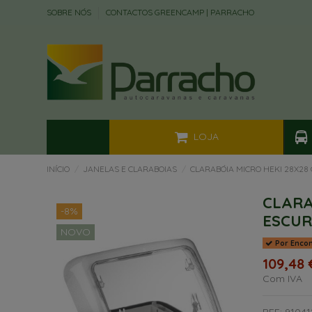
SOBRE NÓS
CONTACTOS GREENCAMP | PARRACHO
LOJA
INÍCIO
JANELAS E CLARABOIAS
CLARABÓIA MICRO HEKI 28X28
CLARA
-8%
ESCU
NOVO
Por Enco
109,48
Com IVA
REF: 91041