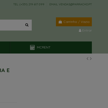
TEL: (+351) 219 617 099
EMAIL: VENDAS@PARRACHO.PT
Carrinho
/
Vazio
Entrar
MCRENT
RA E