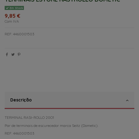
Em Stock
9,85 €
Com IVA
REF: 4460001503
Descrição
TERMINAL RASt-ROLLO 20O1
Par de terminais de escurecedor marca Seitz (Dometic).
REF: 4460001503