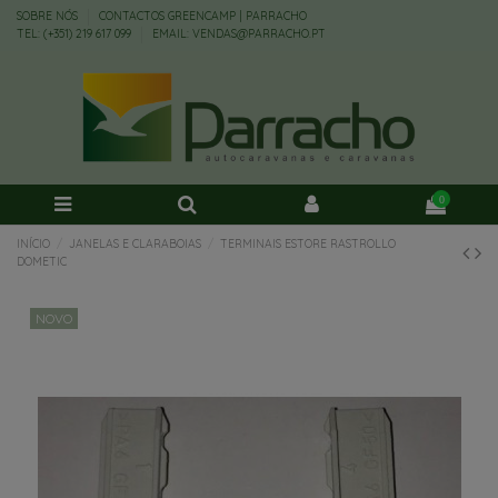
SOBRE NÓS
CONTACTOS GREENCAMP | PARRACHO
TEL: (+351) 219 617 099
EMAIL: VENDAS@PARRACHO.PT
0
INÍCIO
JANELAS E CLARABOIAS
TERMINAIS ESTORE RASTROLLO
DOMETIC
NOVO