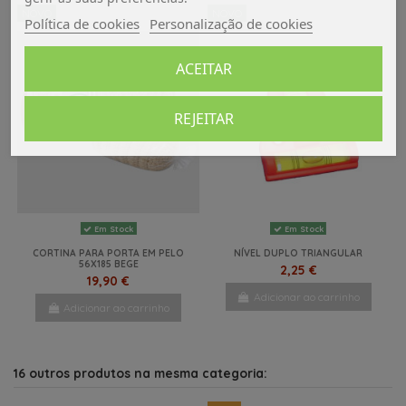
NOVO
NOVO
Política de cookies
Personalização de cookies
ACEITAR
REJEITAR
Em Stock
Em Stock
CORTINA PARA PORTA EM PELO
NÍVEL DUPLO TRIANGULAR
56X185 BEGE
2,25 €
19,90 €
Adicionar ao carrinho
Adicionar ao carrinho
16 outros produtos na mesma categoria: