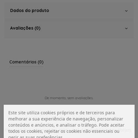
Dados do produto
Avaliações (0)
Comentários (0)
De momento, sem avaliações.
Este site utiliza cookies próprios e de terceiros para
melhorar a sua experiência de navegação, personalizar
conteúdos e anúncios, e analisar o tráfego. Pode aceitar
Clientes que compraram este produto também compraram:
todos os cookies, rejeitar os cookies não essenciais ou
gerir as suas preferências.