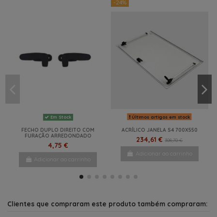
-24%
Últimos artigos em stock
Em Stock
FECHO DUPLO DIREITO COM
ACRÍLICO JANELA S4 700X550
FURAÇÃO ARREDONDADO
234,61 €
308,70 €
4,75 €
Adicionar ao carrinho
Adicionar ao carrinho
NOVO
-10%
-10%
-1%
-10%
Clientes que compraram este produto também compraram: