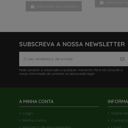
Adicionar a
Adicionar ao carrinho
SUBSCREVA A NOSSA NEWSLETTER
Pode cancelar a subscrição a qualquer momento. Para tal, consulte a
nossa informação de contacto na declaração legal.
A MINHA CONTA
INFORM
Login
Sobre N
Minha conta
Contact
Histórico de encomendas
Lojas