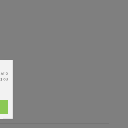
ar o
is ou