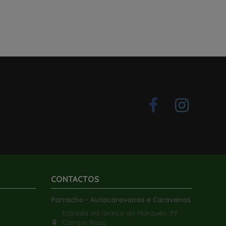
CONTACTOS
Parracho - Autocaravanas e Caravanas
Estrada da Granja do Marquês, 99
Campo Raso