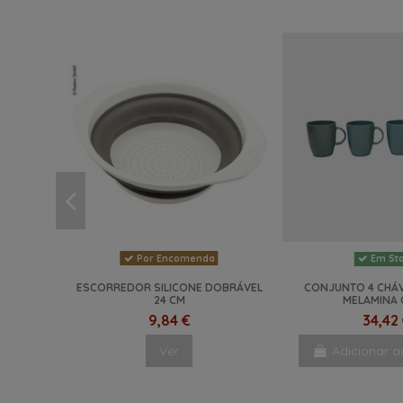
Por Encomenda
Em St
ESCORREDOR SILICONE DOBRÁVEL
CONJUNTO 4 CHÁ
24 CM
MELAMINA
9,84 €
34,42
Ver
Adicionar a