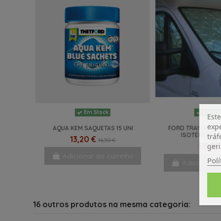
Em Stock
Em St
Este
expe
AQUA KEM SAQUETAS 15 UNI
FORD TRANSIT 20
tráf
ISOTÉRMICAS
13,20 €
16,50 €
55,35
geri
Adicionar ao carrinho
Polí
Adicionar a
16 outros produtos na mesma categoria: