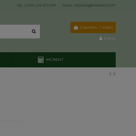
TEL: (+351) 219 617 099
EMAIL: VENDAS@PARRACHO.PT
Carrinho
/
Vazio
Entrar
MCRENT