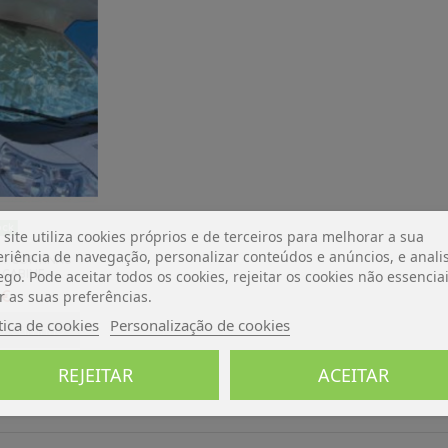
ock
 site utiliza cookies próprios e de terceiros para melhorar a sua
riência de navegação, personalizar conteúdos e anúncios, e analis
14 CORTINAS
ego. Pode aceitar todos os cookies, rejeitar os cookies não essencia
 CABINE
 €
r as suas preferências.
tica de cookies
Personalização de cookies
o carrinho
REJEITAR
ACEITAR