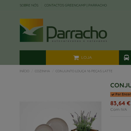
SOBRE NÓS
CONTACTOS GREENCAMP | PARRACHO
LOJA
INÍCIO
COZINHA
CONJUNTO LOUÇA 16 PEÇAS LATTE
CONJU
Por Enco
83,64 €
Com IVA