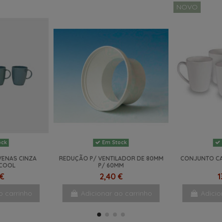
NOVO
ock
Em Stock
VENAS CINZA
REDUÇÃO P/ VENTILADOR DE 80MM
CONJUNTO CA
 COOL
P/ 60MM
 €
2,40 €
1
o carrinho
Adicionar ao carrinho
Adicio
NOVO
NOVO