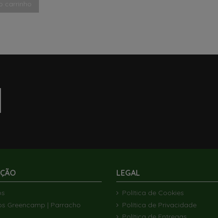
o carrinho
AÇÃO
LEGAL
ós
Política de Cookies
os Greencamp | Parracho
Política de Privacidade
Política de Entregas