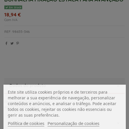
Em Stock
18,94 €
Com IVA
REF: 98655-346
Dados do produto
Este site utiliza cookies próprios e de terceiros para
melhorar a sua experiência de navegação, personalizar
Referência
16010080
conteúdos e anúncios, e analisar o tráfego. Pode aceitar
ean13
5601576363916
todos os cookies, rejeitar os cookies não essenciais ou
gerir as suas preferências.
Avaliações (0)
Política de cookies
Personalização de cookies