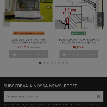
Últimos artigos em stock
Em Stock
LATERAL SIDE W PRO PARA
BORRACHA RAIN GUARD S PARA
TOLDO FIAMMA F45/F65/F70
TOLDO FIAMMA AO METRO
239,11 €
10,09 €
265,68 €
Adicionar ao carrinho
Adicionar ao carrinho
-42%
-26%
NOVO
SUBSCREVA A NOSSA NEWSLETTER
Pode cancelar a subscrição a qualquer momento. Para tal, consulte a nossa informação
Em Stock