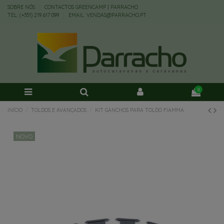
SOBRE NÓS
CONTACTOS GREENCAMP | PARRACHO
TEL: (+351) 219 617 099
EMAIL: VENDAS@PARRACHO.PT
0
INÍCIO
TOLDOS E AVANÇADOS
KIT GANCHOS PARA TOLDO FIAMMA
NOVO