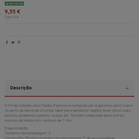
Em Stock
9,35 €
Com IVA
Descrição
O Kit de Cabides para Toldos Fiamma é composto por 6 ganchos para inserir
no perfil da barra de chumbo. Ideal para pendurar objetos leves como luzes,
plantas, protetores solares, roupas, etc. Também adequado para outras
marcas de toldos com ranhura de 7 mm.
Especificação:
Tamanho da embalagem: 6.
Construção: Plástico durável com ganchos em 'S' de aço inoxidável.